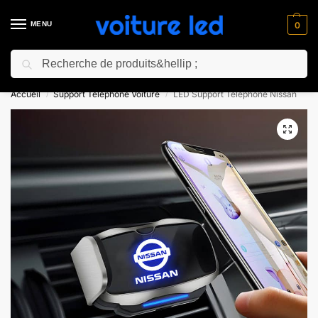
MENU
0
Recherche
⚡ 10% de réduction pour les nouveaux clients avec le code “NC10”
Accueil
Support Téléphone Voiture
LED Support Téléphone Nissan
/
/