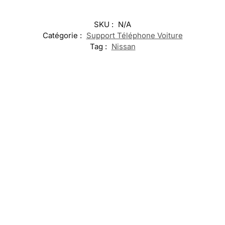
SKU :
N/A
Catégorie :
Support Téléphone Voiture
Tag :
Nissan
Lumiere
Lumiere
Eclairage
Portiere
Logo
Nissan
LED Queue
Logo
Nissan
Porte
Logo Nissan
Nissan
Portiere
Lumineux
Altima
39,99
€
39,99
€
49,99
€
39,99
€
Ajouter
Ajouter
Sélectionner
Ajouter
au
au