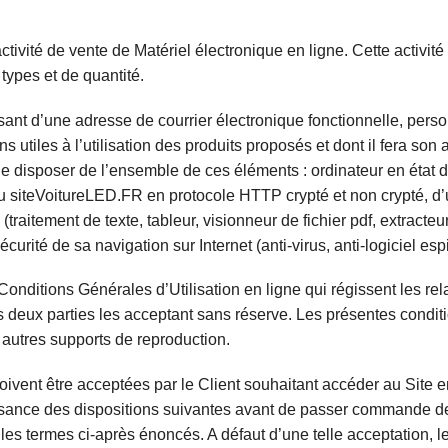
ctivité de vente de Matériel électronique en ligne. Cette activi
types et de quantité.
osant d’une adresse de courrier électronique fonctionnelle, pe
 utiles à l’utilisation des produits proposés et dont il fera son
e de disposer de l’ensemble de ces éléments : ordinateur en état
au siteVoitureLED.FR en protocole HTTP crypté et non crypté, d
(traitement de texte, tableur, visionneur de fichier pdf, extracte
écurité de sa navigation sur Internet (anti-virus, anti-logiciel es
s Conditions Générales d’Utilisation en ligne qui régissent les re
s deux parties les acceptant sans réserve. Les présentes conditi
t autres supports de reproduction.
ivent être acceptées par le Client souhaitant accéder au Site en 
aissance des dispositions suivantes avant de passer commande de
es termes ci-après énoncés. A défaut d’une telle acceptation, le