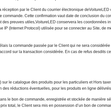
ception par le Client du courrier électronique deVoitureLED con
commande. Cette confirmation vaut date de conclusion du contra
 des preuves utiles,VoitureLED conservera les coordonnées inté
e IP (Internet Protocol) utilisée pour se connecter au Site, d
délais la commande passée par le Client qui ne sera considérée
ccord sur la transaction considérée. En cas de refus desdits 
sur le catalogue des produits pour les particuliers et Hors taxes 
n des réductions éventuelles, pour les produits en ligne délivrés
ans le bon de commande, enregistrée et stockée de manière séc
du prix total, le Client sera mis en possession d’un bon de comma