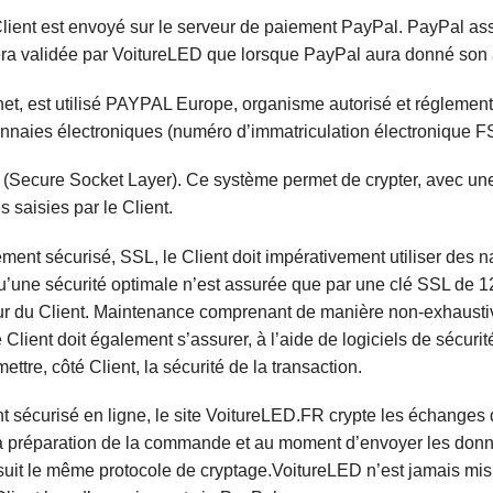
Client est envoyé sur le serveur de paiement PayPal. PayPal assu
era validée par VoitureLED que lorsque PayPal aura donné son au
ernet, est utilisé PAYPAL Europe, organisme autorisé et réglemen
onnaies électroniques (numéro d’immatriculation électronique F
(Secure Socket Layer). Ce système permet de crypter, avec une cl
 saisies par le Client.
ement sécurisé, SSL, le Client doit impérativement utiliser des
qu’une sécurité optimale n’est assurée que par une clé SSL de 1
r du Client. Maintenance comprenant de manière non-exhaustive,
Le Client doit également s’assurer, à l’aide de logiciels de sécur
ttre, côté Client, la sécurité de la transaction.
nt sécurisé en ligne, le site VoitureLED.FR crypte les échange
t la préparation de la commande et au moment d’envoyer les do
suit le même protocole de cryptage.VoitureLED n’est jamais mis 