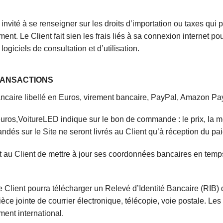
 invité à se renseigner sur les droits d’importation ou taxes qu
ment. Le Client fait sien les frais liés à sa connexion internet po
ogiciels de consultation et d’utilisation.
TRANSACTIONS
ncaire libellé en Euros, virement bancaire, PayPal, Amazon Pa
os,VoitureLED indique sur le bon de commande : le prix, la ment
dés sur le Site ne seront livrés au Client qu’à réception du pa
t au Client de mettre à jour ses coordonnées bancaires en temps
e Client pourra télécharger un Relevé d’Identité Bancaire (RIB) 
 pièce jointe de courrier électronique, télécopie, voie postale. Le
ment international.