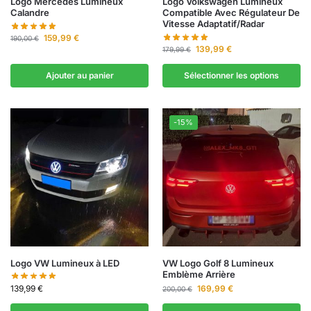
Logo Mercedes Lumineux
Logo Volkswagen Lumineux
Calandre
Compatible Avec Régulateur De
Vitesse Adaptatif/Radar
159,99
€
190,00
€
139,99
€
179,99
€
Ajouter au panier
Sélectionner les options
-15%
Logo VW Lumineux à LED
VW Logo Golf 8 Lumineux
Emblème Arrière
139,99
€
169,99
€
200,00
€