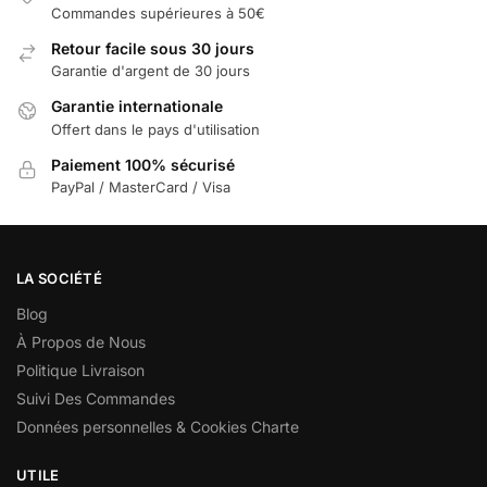
Commandes supérieures à 50€
Retour facile sous 30 jours
Garantie d'argent de 30 jours
Garantie internationale
Offert dans le pays d'utilisation
Paiement 100% sécurisé
PayPal / MasterCard / Visa
LA SOCIÉTÉ
Blog
À Propos de Nous
Politique Livraison
Suivi Des Commandes
Données personnelles & Cookies Charte
UTILE