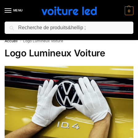
MENU
0
Recherche
⚡ 10% de réduction pour les nouveaux clients avec le code “NC10”
Accueil
Logo Lumineux Voiture
/
Logo Lumineux Voiture