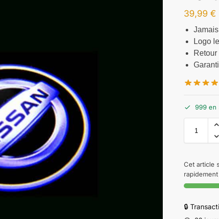
39,99
€
Jamais
Logo le
Retour 
Garant
999 en 
Cet article
rapidement 
🔒 Transac