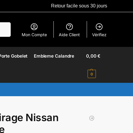
Retour facile sous 30 jours
erche
Mon Compte
Aide Client
Vérifiez
Porte Gobelet
Embleme Calandre​
0,00
€
0
irage Nissan
e