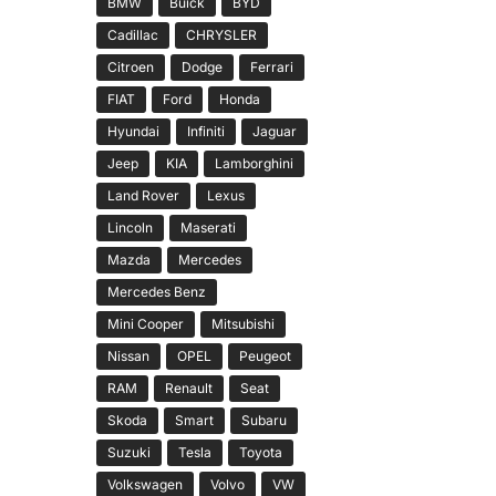
BMW
Buick
BYD
Cadillac
CHRYSLER
Citroen
Dodge
Ferrari
FIAT
Ford
Honda
Hyundai
Infiniti
Jaguar
Jeep
KIA
Lamborghini
Land Rover
Lexus
Lincoln
Maserati
Mazda
Mercedes
Mercedes Benz
Mini Cooper
Mitsubishi
Nissan
OPEL
Peugeot
RAM
Renault
Seat
Skoda
Smart
Subaru
Suzuki
Tesla
Toyota
Volkswagen
Volvo
VW