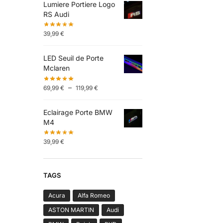
Lumiere Portiere Logo
RS Audi
39,99
€
LED Seuil de Porte
Mclaren
–
69,99
€
119,99
€
Eclairage Porte BMW
M4
39,99
€
TAGS
Acura
Alfa Romeo
ASTON MARTIN
Audi