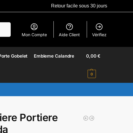
Retour facile sous 30 jours
erche
Mon Compte
Aide Client
Vérifiez
Porte Gobelet
Embleme Calandre​
0,00
€
0
ere Portiere
da