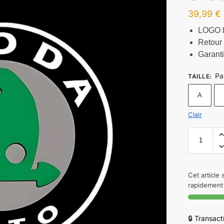
39,99
€
LOGO l
Retour 
Garant
Pa
TAILLE
:
A
Clair
Cet article
rapidement 
🔒 Transac