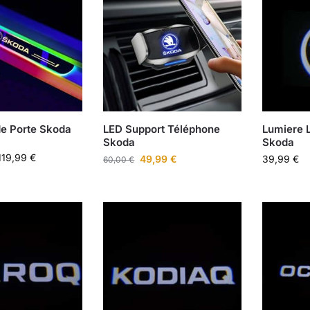
de Porte Skoda
LED Support Téléphone
Lumiere L
Skoda
Skoda
119,99
€
49,99
€
39,99
€
60,00
€