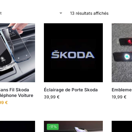
13 résultats affichés
ans Fil Skoda
Éclairage de Porte Skoda
Embleme 
léphone Voiture
39,99
€
19,99
€
99
€
-17%