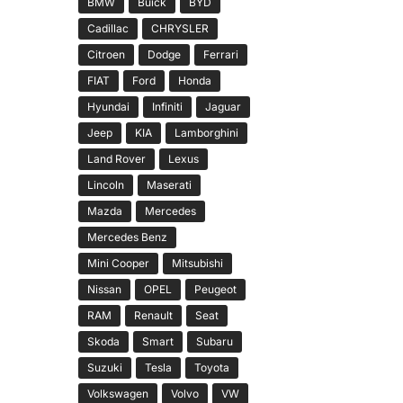
BMW
Buick
BYD
Cadillac
CHRYSLER
Citroen
Dodge
Ferrari
FIAT
Ford
Honda
Hyundai
Infiniti
Jaguar
Jeep
KIA
Lamborghini
Land Rover
Lexus
Lincoln
Maserati
Mazda
Mercedes
Mercedes Benz
Mini Cooper
Mitsubishi
Nissan
OPEL
Peugeot
RAM
Renault
Seat
Skoda
Smart
Subaru
Suzuki
Tesla
Toyota
Volkswagen
Volvo
VW