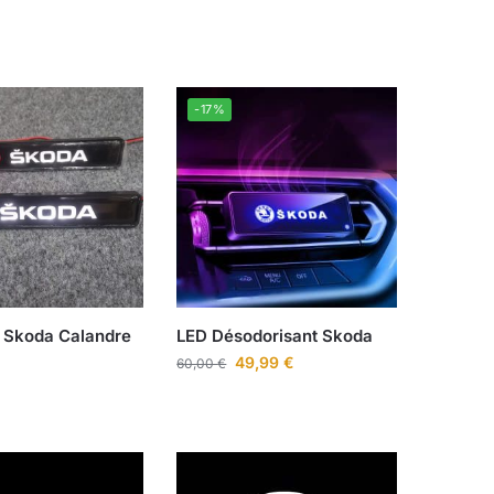
-17%
Skoda Calandre
LED Désodorisant Skoda
49,99
€
60,00
€