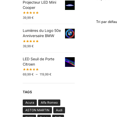
Projecteur LED Mini
Cooper
39,99
€
Lumières du Logo 50e
Anniversaire BMW
39,99
€
LED Seuil de Porte
Citroen
–
69,99
€
119,99
€
TAGS
Acura
Alfa Romeo
ASTON MARTIN
Audi