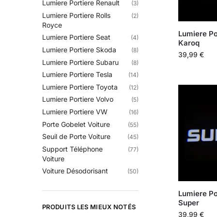
Lumiere Portiere Renault
(3)
Lumiere Portiere Rolls
(2)
Royce
Lumiere Po
Lumiere Portiere Seat
(4)
Karoq
Lumiere Portiere Skoda
(8)
39,99
€
Lumiere Portiere Subaru
(8)
Lumiere Portiere Tesla
(14)
Lumiere Portiere Toyota
(12)
Lumiere Portiere Volvo
(5)
Lumiere Portiere VW
(16)
Porte Gobelet Voiture
(55)
Seuil de Porte Voiture
(45)
Support Téléphone
(77)
Voiture
Voiture Désodorisant
(50)
Lumiere Po
Super
PRODUITS LES MIEUX NOTÉS
39,99
€