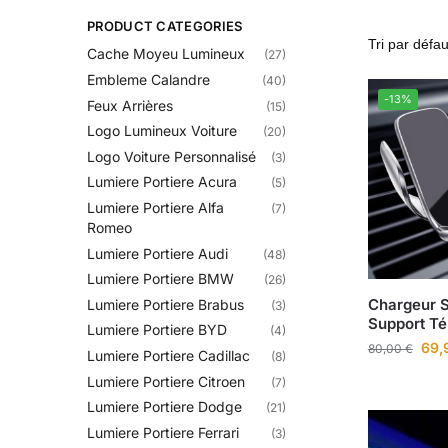
PRODUCT CATEGORIES
Cache Moyeu Lumineux
(27)
Embleme Calandre​
(40)
-13%
Feux Arrières
(15)
Logo Lumineux Voiture
(20)
Logo Voiture Personnalisé
(3)
Lumiere Portiere Acura
(5)
Lumiere Portiere Alfa
(7)
Romeo
Lumiere Portiere Audi
(48)
Lumiere Portiere BMW
(26)
Chargeur S
Lumiere Portiere Brabus
(3)
Support Té
Lumiere Portiere BYD
(4)
69,
80,00
€
Lumiere Portiere Cadillac
(8)
Lumiere Portiere Citroen
(7)
Lumiere Portiere Dodge
(21)
Lumiere Portiere Ferrari
(3)