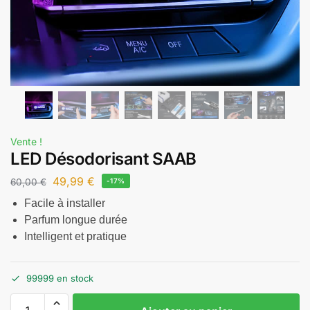
Vente !
LED Désodorisant SAAB
49,99
€
60,00
€
-17%
Facile à installer
Parfum longue durée
Intelligent et pratique
99999 en stock