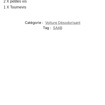
2 X petites vis
1 X Tournevis
Catégorie :
Voiture Désodorisant
Tag :
SAAB
-17%