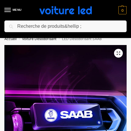
MENU
0
Recherche
⚡ 10% de réduction pour les nouveaux clients avec le code “NC10”
Accueil
Voiture Désodorisant
LED Désodorisant SAAB
/
/