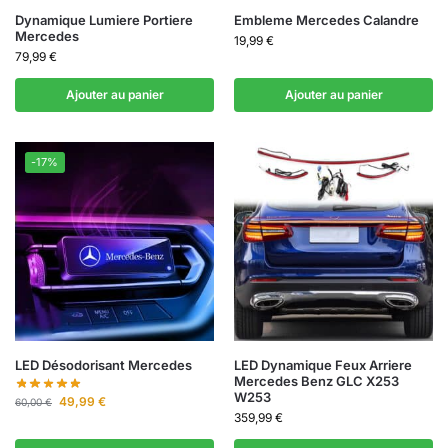
Dynamique Lumiere Portiere
Embleme Mercedes Calandre​
Mercedes
19,99
€
79,99
€
Ajouter au panier
Ajouter au panier
-17%
LED Désodorisant Mercedes
LED Dynamique Feux Arriere
Mercedes Benz GLC X253
W253
49,99
€
60,00
€
359,99
€