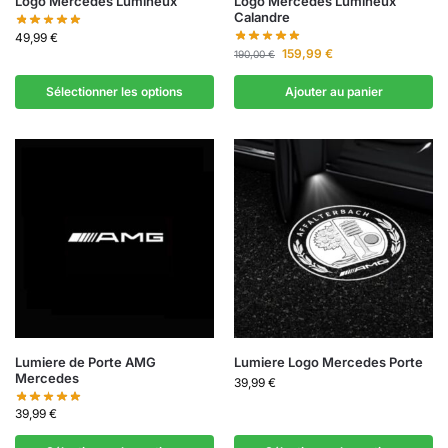
Logo Mercedes Lumineux
Logo Mercedes Lumineux
Calandre
49,99
€
159,99
€
190,00
€
Sélectionner les options
Ajouter au panier
Lumiere de Porte AMG
Lumiere Logo Mercedes Porte
Mercedes
39,99
€
39,99
€