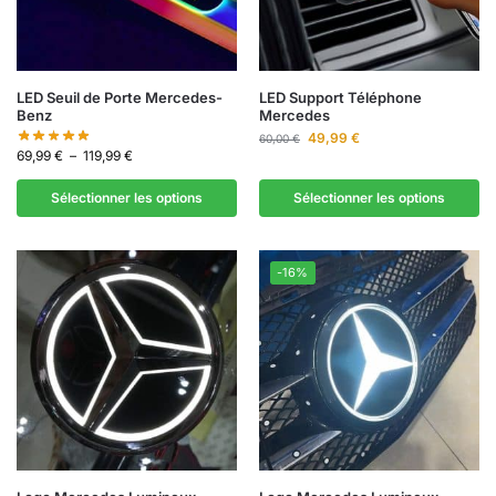
LED Seuil de Porte Mercedes-
LED Support Téléphone
Benz
Mercedes
49,99
€
60,00
€
69,99
€
–
119,99
€
Sélectionner les options
Sélectionner les options
-16%