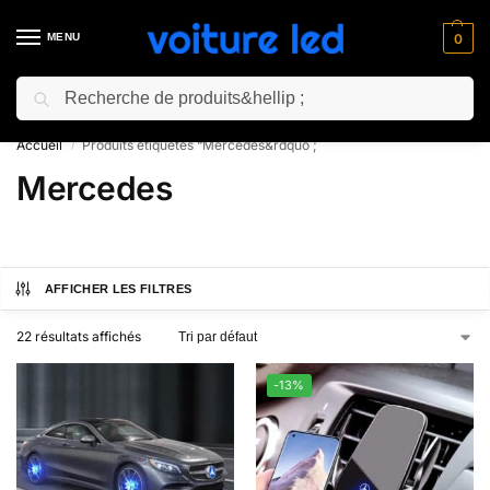
MENU
0
Recherche
⚡ 10% de réduction pour les nouveaux clients avec le code “NC10”
Accueil
Produits étiquetés “Mercedes&rdquo ;
/
Mercedes
AFFICHER LES FILTRES
22 résultats affichés
-13%