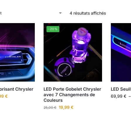
4 résultats affichés
-20%
risant Chrysler
LED Porte Gobelet Chrysler
LED Seuil
avec 7 Changements de
99
€
69,99
€
Couleurs
19,99
€
25,00
€