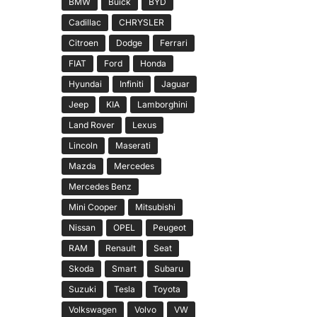
BMW
Buick
BYD
Cadillac
CHRYSLER
Citroen
Dodge
Ferrari
FIAT
Ford
Honda
Hyundai
Infiniti
Jaguar
Jeep
KIA
Lamborghini
Land Rover
Lexus
Lincoln
Maserati
Mazda
Mercedes
Mercedes Benz
Mini Cooper
Mitsubishi
Nissan
OPEL
Peugeot
RAM
Renault
Seat
Skoda
Smart
Subaru
Suzuki
Tesla
Toyota
Volkswagen
Volvo
VW