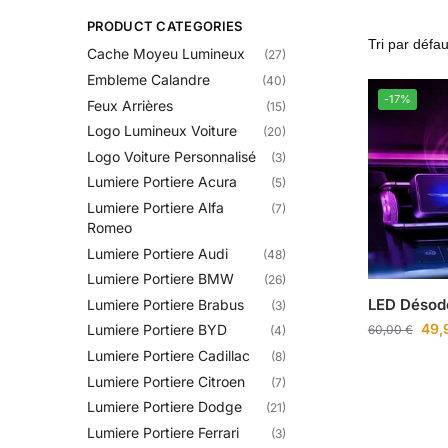
PRODUCT CATEGORIES
Cache Moyeu Lumineux
(27)
Embleme Calandre​
(40)
-17%
Feux Arrières
(15)
Logo Lumineux Voiture
(20)
Logo Voiture Personnalisé
(3)
Lumiere Portiere Acura
(5)
Lumiere Portiere Alfa
(7)
Romeo
Lumiere Portiere Audi
(48)
Lumiere Portiere BMW
(26)
LED Désodo
Lumiere Portiere Brabus
(3)
49,
Lumiere Portiere BYD
60,00
€
(4)
Lumiere Portiere Cadillac
(8)
Lumiere Portiere Citroen
(7)
Lumiere Portiere Dodge
(21)
Lumiere Portiere Ferrari
(3)