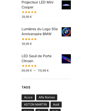
Projecteur LED Mini
Cooper
39,99
€
Lumières du Logo 50e
Anniversaire BMW
39,99
€
LED Seuil de Porte
Citroen
–
69,99
€
119,99
€
TAGS
Acura
Alfa Romeo
ASTON MARTIN
Audi