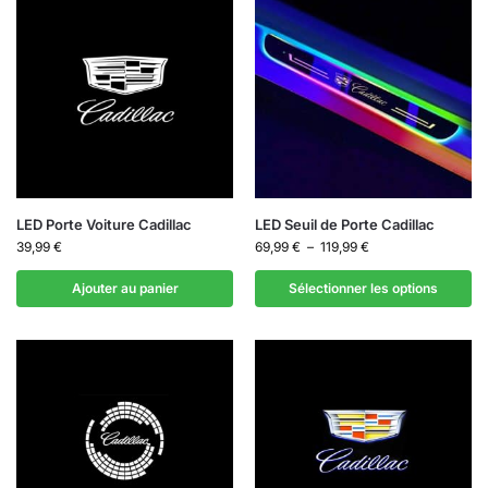
LED Porte Voiture Cadillac
LED Seuil de Porte Cadillac
39,99
€
69,99
€
–
119,99
€
Ajouter au panier
Sélectionner les options