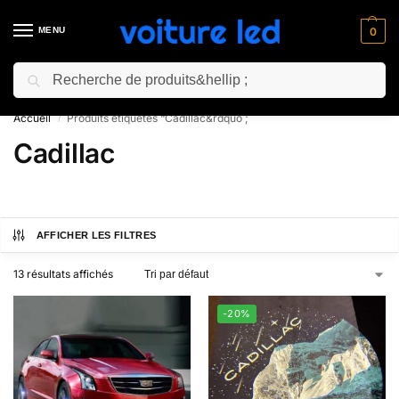
MENU
0
Recherche
⚡ 10% de réduction pour les nouveaux clients avec le code “NC10”
Accueil
Produits étiquetés “Cadillac&rdquo ;
/
Cadillac
AFFICHER LES FILTRES
13 résultats affichés
-20%