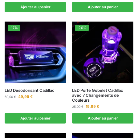
Ajouter au panier
Ajouter au panier
-17%
-20%
LED Désodorisant Cadillac
LED Porte Gobelet Cadillac
avec 7 Changements de
49,99
€
60,00
€
Couleurs
19,99
€
25,00
€
Ajouter au panier
Ajouter au panier