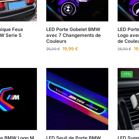
ique Feux
LED Porte Gobelet BMW
LED Port
W Serie 5
avec 7 Changements de
Logo ave
Couleurs
de Coule
19,99
€
19
25,00
€
25,00
€
-17%
ere BMW Logo M
LED Seuil de Porte BMW
LED Supp