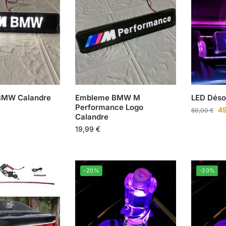
BMW Calandre
Embleme BMW M
LED Déso
Performance Logo
4
60,00
€
Calandre
19,99
€
-20%
-20%