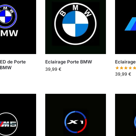
LED de Porte
Eclairage Porte BMW
Eclairag
o BMW
39,99
€
39,99
€