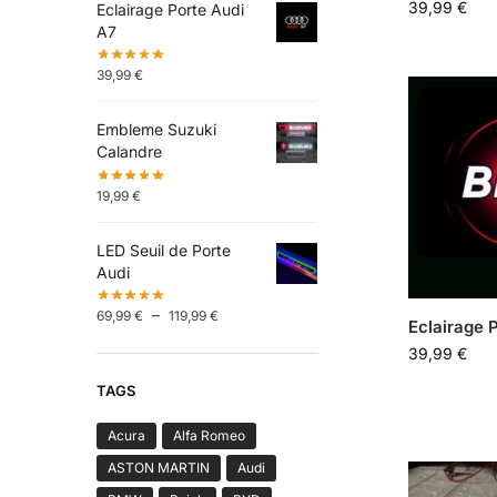
39,99
€
Eclairage Porte Audi
A7
39,99
€
Embleme Suzuki
Calandre
19,99
€
LED Seuil de Porte
Audi
–
69,99
€
119,99
€
Eclairage
39,99
€
TAGS
Acura
Alfa Romeo
ASTON MARTIN
Audi