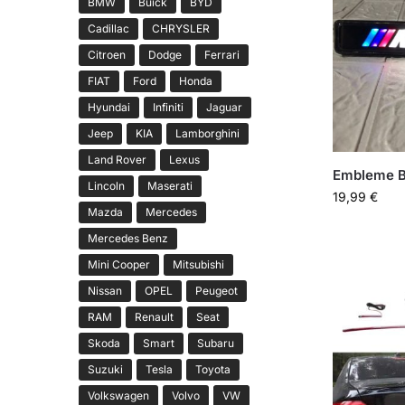
BMW
Buick
BYD
Cadillac
CHRYSLER
Citroen
Dodge
Ferrari
FIAT
Ford
Honda
Hyundai
Infiniti
Jaguar
Jeep
KIA
Lamborghini
Land Rover
Lexus
Embleme 
Lincoln
Maserati
19,99
€
Mazda
Mercedes
Mercedes Benz
Mini Cooper
Mitsubishi
Nissan
OPEL
Peugeot
RAM
Renault
Seat
Skoda
Smart
Subaru
Suzuki
Tesla
Toyota
Volkswagen
Volvo
VW