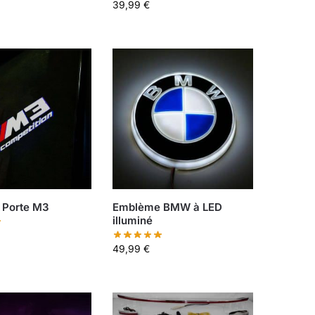
39,99
€
e Porte M3
Emblème BMW à LED
illuminé
49,99
€