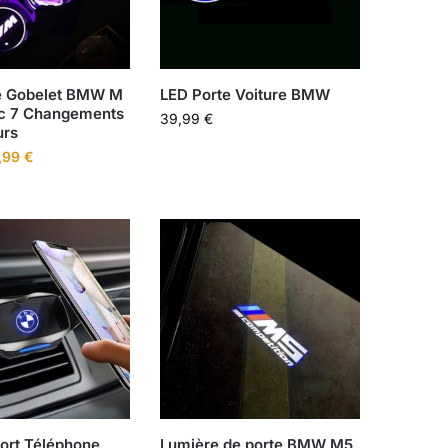
e Gobelet BMW M
LED Porte Voiture BMW
c 7 Changements
39,99
€
urs
,99
€
ort Téléphone
Lumière de porte BMW M5