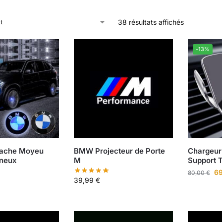
38 résultats affichés
-13%
Cache Moyeu
BMW Projecteur de Porte
Chargeur
neux
M
Support 
6
80,00
€
39,99
€