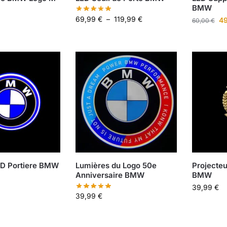
BMW
69,99
€
–
119,99
€
4
60,00
€
ED Portiere BMW
Lumières du Logo 50e
Projecteu
Anniversaire BMW
BMW
39,99
€
39,99
€