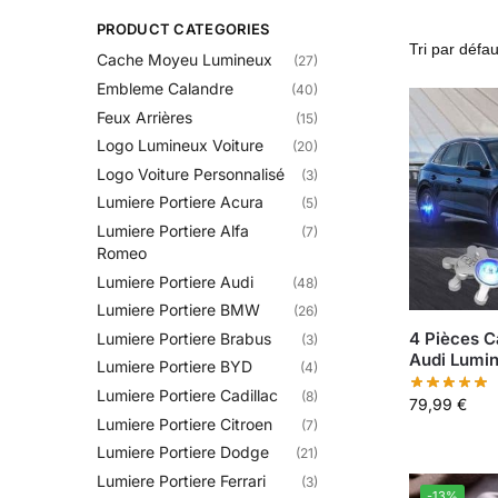
PRODUCT CATEGORIES
Cache Moyeu Lumineux
(27)
Embleme Calandre​
(40)
Feux Arrières
(15)
Logo Lumineux Voiture
(20)
Logo Voiture Personnalisé
(3)
Lumiere Portiere Acura
(5)
Lumiere Portiere Alfa
(7)
Romeo
Lumiere Portiere Audi
(48)
Lumiere Portiere BMW
(26)
4 Pièces 
Lumiere Portiere Brabus
(3)
Audi Lumi
Lumiere Portiere BYD
(4)
Lumiere Portiere Cadillac
(8)
79,99
€
Lumiere Portiere Citroen
(7)
Lumiere Portiere Dodge
(21)
Lumiere Portiere Ferrari
(3)
-13%