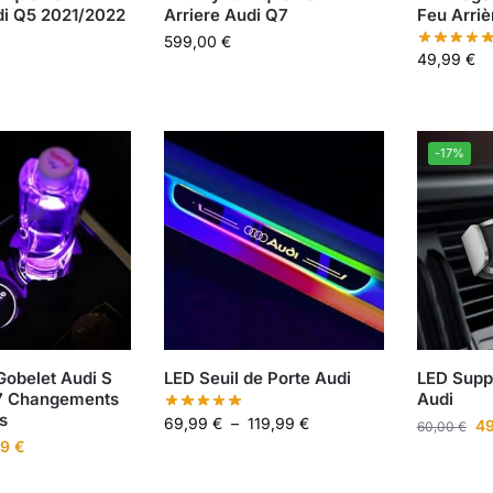
di Q5 2021/2022
Arriere Audi Q7
Feu Arriè
599,00
€
49,99
€
-17%
Gobelet Audi S
LED Seuil de Porte Audi
LED Supp
 7 Changements
Audi
s
69,99
€
–
119,99
€
4
60,00
€
99
€