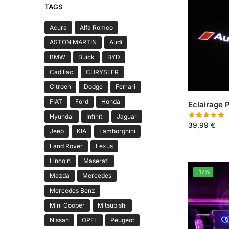
TAGS
Acura
Alfa Romeo
ASTON MARTIN
Audi
BMW
Buick
BYD
Cadillac
CHRYSLER
Citroen
Dodge
Ferrari
FIAT
Ford
Honda
Eclairage 
Hyundai
Infiniti
Jaguar
39,99
€
Jeep
KIA
Lamborghini
Land Rover
Lexus
Lincoln
Maserati
-17%
Mazda
Mercedes
Mercedes Benz
Mini Cooper
Mitsubishi
Nissan
OPEL
Peugeot