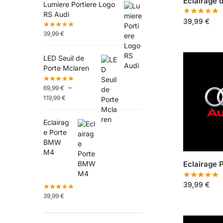
Éclairage 
Lumiere Portiere Logo
RS Audi
39,99
€
39,99
€
LED Seuil de
Porte Mclaren
–
69,99
€
119,99
€
Eclairag
e Porte
BMW
M4
Eclairage 
39,99
€
39,99
€