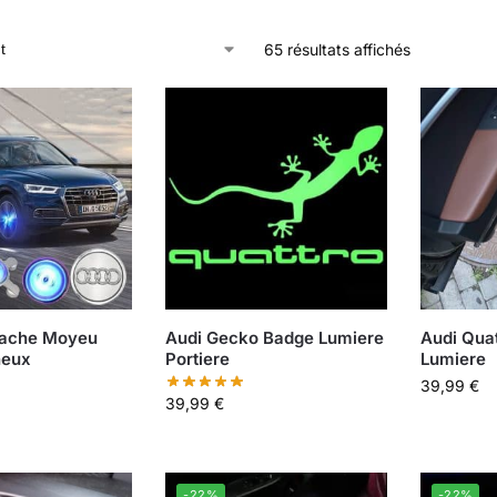
65 résultats affichés
Cache Moyeu
Audi Gecko Badge​ Lumiere
Audi Quat
neux
Portiere
Lumiere
39,99
€
39,99
€
-22%
-22%