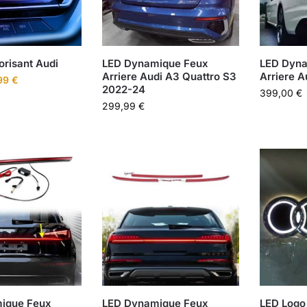
risant Audi
LED Dynamique Feux
LED Dyna
Arriere Audi A3 Quattro S3
Arriere A
99
€
2022-24
399,00
€
299,99
€
ique Feux
LED Dynamique Feux
LED Logo