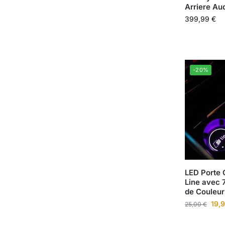
Arriere Au
399,99
€
-20%
LED Porte 
Line avec
de Couleur
19,
25,00
€