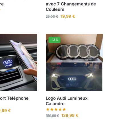
re
avec 7 Changements de
Couleurs
19,99
€
25,00
€
-13%
ort Téléphone
Logo Audi Lumineux
Calandre
9,99
€
139,99
€
159,99
€