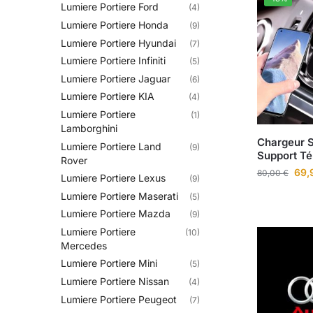
Lumiere Portiere Ford
(4)
Lumiere Portiere Honda
(9)
Lumiere Portiere Hyundai
(7)
Lumiere Portiere Infiniti
(5)
Lumiere Portiere Jaguar
(6)
Lumiere Portiere KIA
(4)
Lumiere Portiere
(1)
Lamborghini
Chargeur S
Lumiere Portiere Land
(9)
Support Té
Rover
69,
80,00
€
Lumiere Portiere Lexus
(9)
Lumiere Portiere Maserati
(5)
Lumiere Portiere Mazda
(9)
Lumiere Portiere
(10)
Mercedes
Lumiere Portiere Mini
(5)
Lumiere Portiere Nissan
(4)
Lumiere Portiere Peugeot
(7)