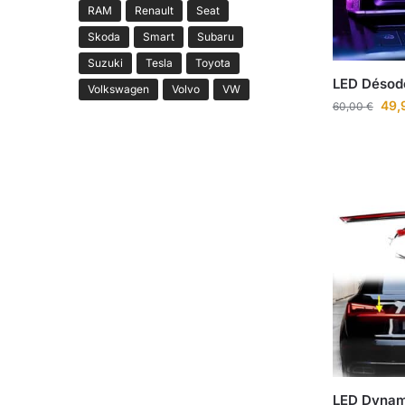
RAM
Renault
Seat
Skoda
Smart
Subaru
Suzuki
Tesla
Toyota
LED Désodo
Volkswagen
Volvo
VW
49,
60,00
€
LED Dynam