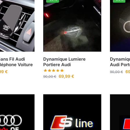
ans Fil Audi
Dynamique Lumiere
Dynamiqu
léphone Voiture
Portiere Audi
Audi Port
99
€
6
90,00
€
69,99
€
90,00
€