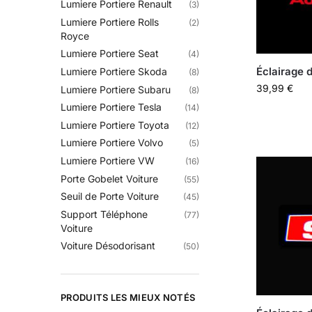
Lumiere Portiere Renault
(3)
Lumiere Portiere Rolls
(2)
Royce
Lumiere Portiere Seat
(4)
Éclairage 
Lumiere Portiere Skoda
(8)
39,99
€
Lumiere Portiere Subaru
(8)
Lumiere Portiere Tesla
(14)
Lumiere Portiere Toyota
(12)
Lumiere Portiere Volvo
(5)
Lumiere Portiere VW
(16)
Porte Gobelet Voiture
(55)
Seuil de Porte Voiture
(45)
Support Téléphone
(77)
Voiture
Voiture Désodorisant
(50)
PRODUITS LES MIEUX NOTÉS