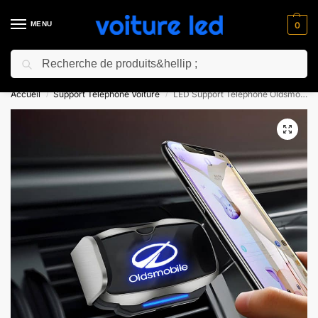
MENU
0
Recherche
⚡ 10% de réduction pour les nouveaux clients avec le code “NC10”
Accueil
Support Téléphone Voiture
LED Support Téléphone Oldsmobile
/
/