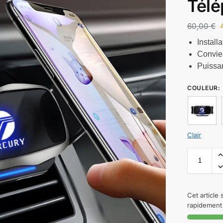
Tél
60,00
€
Installa
Convien
Puissa
COULEUR
:
Clair
Cet article
rapidement 