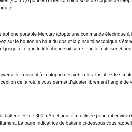
les (4,0 à 7,0 pouces) et les combinaisons de coques de télépho
nduite.
e téléphone portable Mercury adopte une commande électrique à i
ez sur le bouton en haut du dos et la pince télescopique s’éte
 jusqu’à ce que le téléphone soit serré. Facile à utiliser et peu
universelle convient à la plupart des véhicules. Installez-le simp
ption de la rotule vous permet d’ajuster librement l’angle de vi
 la batterie est de 300 mAh et peut être utilisée pendant enviro
llumera. La barre indicatrice de batterie ci-dessous vous rappeller