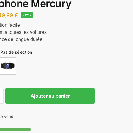
éphone Mercury
49,99
€
-17%
tion facile
t à toutes les voitures
nce de longue durée
Pas de sélection
Ajouter au panier
 se vend
!