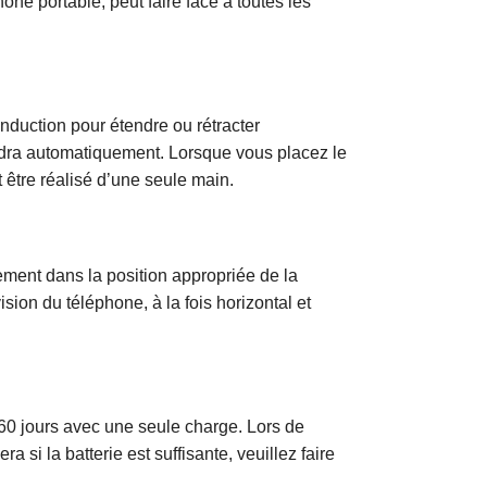
ne portable, peut faire face à toutes les
nduction pour étendre ou rétracter
ndra automatiquement. Lorsque vous placez le
t être réalisé d’une seule main.
lement dans la position appropriée de la
sion du téléphone, à la fois horizontal et
n 60 jours avec une seule charge. Lors de
a si la batterie est suffisante, veuillez faire