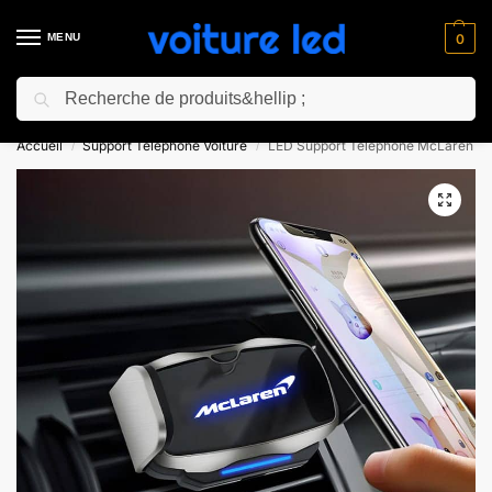
MENU
0
Recherche
⚡ 10% de réduction pour les nouveaux clients avec le code “NC10”
Accueil
Support Téléphone Voiture
LED Support Téléphone McLaren
/
/