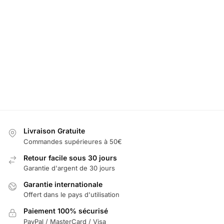
LED Désodorisant Mclaren
LED Seuil de Po
49,99
€
Noté
5.00
sur
60,00
€
69,99
€
–
119,99
Ajouter au panier
Sél
Livraison Gratuite
Commandes supérieures à 50€
Retour facile sous 30 jours
Garantie d'argent de 30 jours
Garantie internationale
Offert dans le pays d'utilisation
Paiement 100% sécurisé
PayPal / MasterCard / Visa