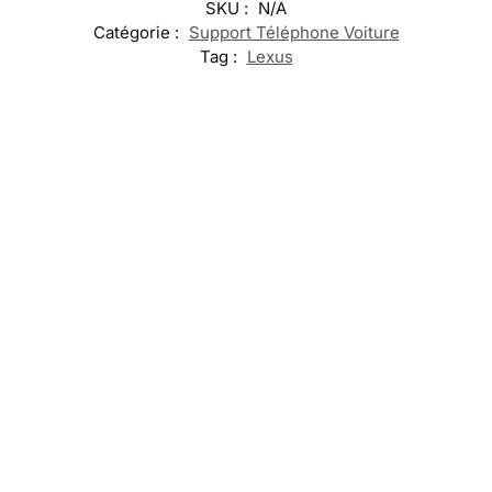
SKU :
N/A
Catégorie :
Support Téléphone Voiture
Tag :
Lexus
Embleme
Lexus
Lexus
Projecteur
LED Seuil de
LED Queue
Calandre
de Porte
Porte Lexus
Logo Lexus
Lumineux
69,99
€
–
19,99
€
39,99
€
49,99
€
119,99
€
Ajouter
Ajouter
Sélectionner
Sélectionner
au
au
les options
les options
panier
panier