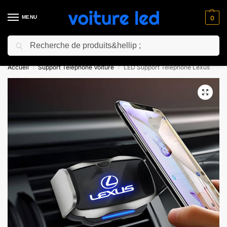
MENU
0
Recherche
⚡ 10% de réduction pour les nouveaux clients avec le code “NC10”
Accueil
Support Téléphone Voiture
LED Support Téléphone Lexus
/
/