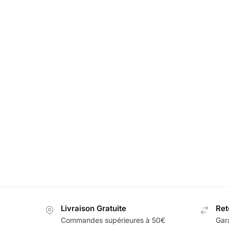
Embleme Infiniti Calandre
LED Seuil 
19,99
€
69,99
€
Livraison Gratuite
Ret
Commandes supérieures à 50€
Gar