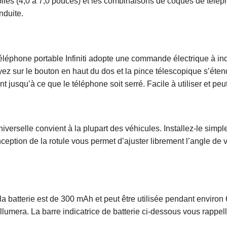
les (4,0 à 7,0 pouces) et les combinaisons de coques de télépho
nduite.
 téléphone portable Infiniti adopte une commande électrique à in
ez sur le bouton en haut du dos et la pince télescopique s’éte
 jusqu’à ce que le téléphone soit serré. Facile à utiliser et peu
universelle convient à la plupart des véhicules. Installez-le simp
ption de la rotule vous permet d’ajuster librement l’angle de vi
 la batterie est de 300 mAh et peut être utilisée pendant enviro
llumera. La barre indicatrice de batterie ci-dessous vous rappeller