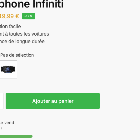
phone Infiniti
49,99
€
-17%
tion facile
t à toutes les voitures
nce de longue durée
Pas de sélection
Ajouter au panier
 se vend
!