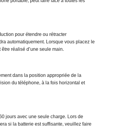
ne portable, peut faire face à toutes les
duction pour étendre ou rétracter
ndra automatiquement. Lorsque vous placez le
t être réalisé d’une seule main.
lement dans la position appropriée de la
sion du téléphone, à la fois horizontal et
n 60 jours avec une seule charge. Lors de
a si la batterie est suffisante, veuillez faire