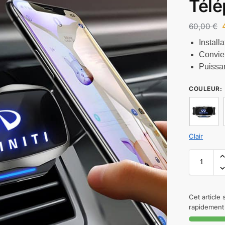
Télé
60,00
€
Installa
Convien
Puissa
COULEUR
:
Clair
Cet article
rapidement 