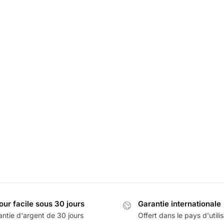
de Porte Infiniti
Eclairage Infiniti Porte
–
119,99
€
39,99
€
our facile sous 30 jours
Garantie internationale
antie d'argent de 30 jours
Offert dans le pays d'utili