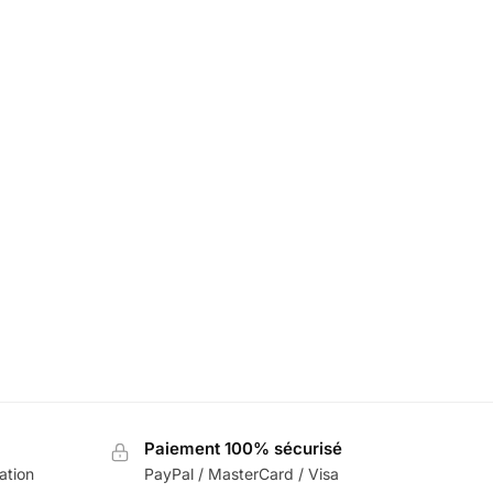
LED Porte Voiture Infiniti
39,99
€
Paiement 100% sécurisé
sation
PayPal / MasterCard / Visa