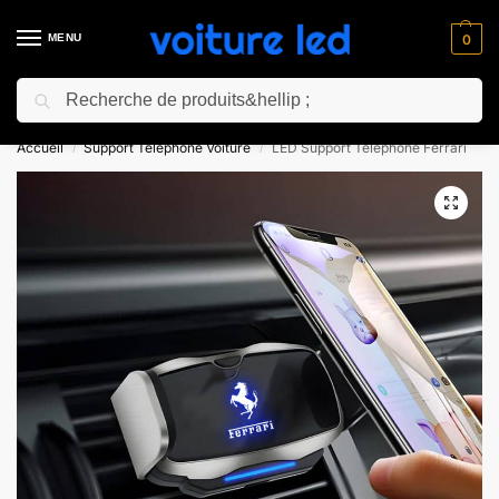
MENU
0
Recherche
⚡ 10% de réduction pour les nouveaux clients avec le code “NC10”
Accueil
Support Téléphone Voiture
LED Support Téléphone Ferrari
/
/