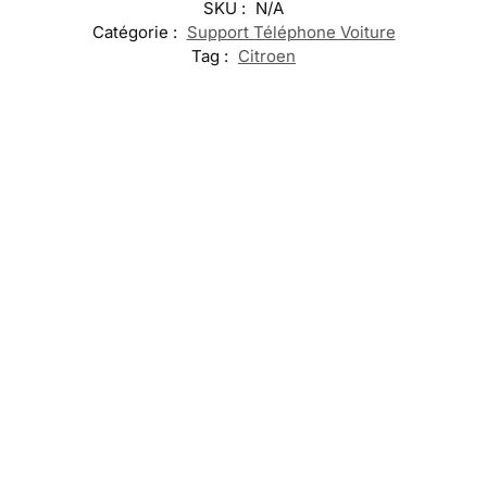
SKU :
N/A
Catégorie :
Support Téléphone Voiture
Tag :
Citroen
-17%
Embleme
Projecteur
Citroen
LED
de Porte
LED Seuil de
Calandre
Désodorisant
Logo
Porte Citroen
Citroen
Citroen
19,99
€
60,00
€
69,99
€
–
39,99
€
49,99
€
Ajouter
119,99
€
au
Ajouter
Ajouter au
panier
Sélectionner
au
panier
les options
panier