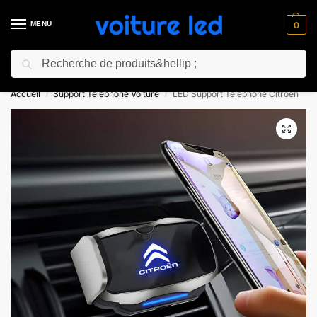
MENU
0
Recherche
⚡ 10% de réduction pour les nouveaux clients avec le code “NC10”
Accueil
Support Téléphone Voiture
LED Support Téléphone Citroen
/
/