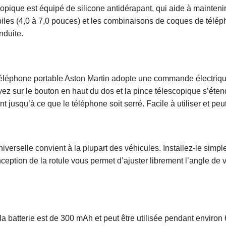
escopique est équipé de silicone antidérapant, qui aide à mainteni
les (4,0 à 7,0 pouces) et les combinaisons de coques de télépho
nduite.
e téléphone portable Aston Martin adopte une commande électriqu
ez sur le bouton en haut du dos et la pince télescopique s’éte
 jusqu’à ce que le téléphone soit serré. Facile à utiliser et peu
universelle convient à la plupart des véhicules. Installez-le simp
ption de la rotule vous permet d’ajuster librement l’angle de vi
 la batterie est de 300 mAh et peut être utilisée pendant enviro