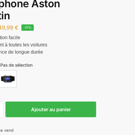
éphone Aston
in
49,99
€
-17%
tion facile
t à toutes les voitures
nce de longue durée
Pas de sélection
Ajouter au panier
 se vend