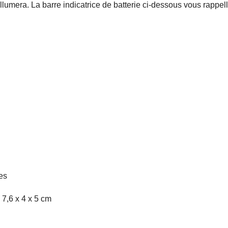
llumera. La barre indicatrice de batterie ci-dessous vous rappeller
es
 7,6 x 4 x 5 cm