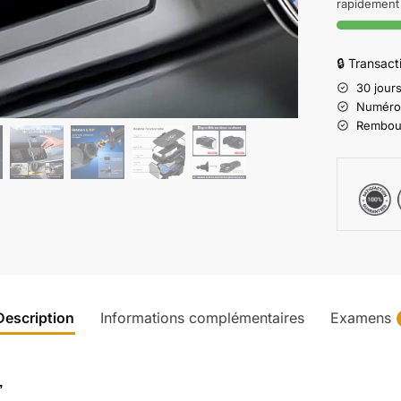
rapidement 
🔒 Transac
30 jours
Numéro d
Rembours
Description
Informations complémentaires
Examens
,