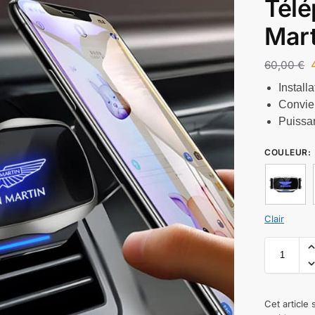
Tél
Mart
60,00
€
Installa
Convien
Puissa
COULEUR
:
Clair
Cet article