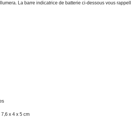
llumera. La barre indicatrice de batterie ci-dessous vous rappeller
es
 7,6 x 4 x 5 cm