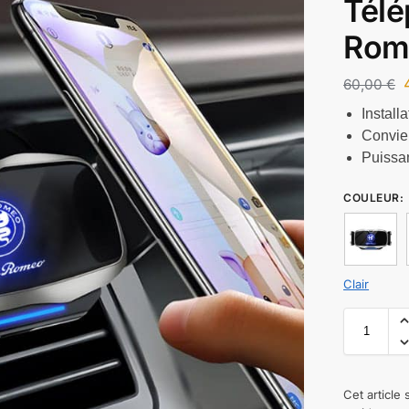
Télé
Rom
60,00
€
Installa
Convien
Puissa
COULEUR
:
Clair
Cet article