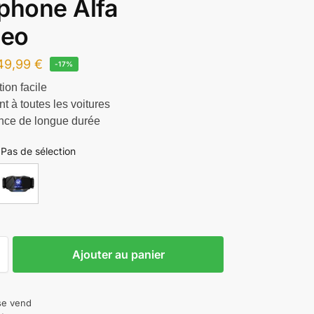
phone Alfa
eo
49,99
€
-17%
tion facile
t à toutes les voitures
nce de longue durée
Pas de sélection
Ajouter au panier
 se vend