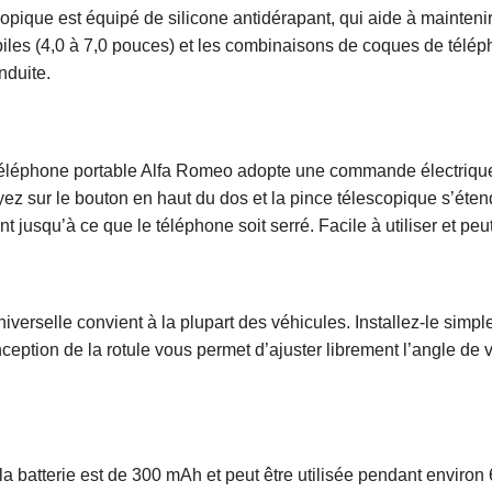
escopique est équipé de silicone antidérapant, qui aide à mainteni
les (4,0 à 7,0 pouces) et les combinaisons de coques de télépho
nduite.
de téléphone portable Alfa Romeo adopte une commande électrique
ez sur le bouton en haut du dos et la pince télescopique s’éte
 jusqu’à ce que le téléphone soit serré. Facile à utiliser et peu
universelle convient à la plupart des véhicules. Installez-le simp
ption de la rotule vous permet d’ajuster librement l’angle de vi
 la batterie est de 300 mAh et peut être utilisée pendant enviro