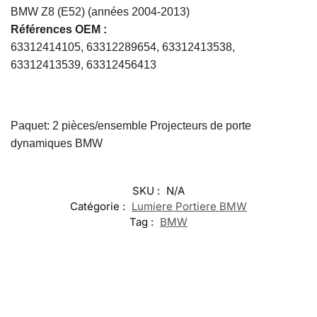
BMW Z8 (E52) (années 2004-2013)
Références OEM :
63312414105, 63312289654, 63312413538,
63312413539, 63312456413
Paquet: 2 pièces/ensemble Projecteurs de porte
dynamiques BMW
SKU :
N/A
Catégorie :
Lumiere Portiere BMW
Tag :
BMW
-17%
-13%
-20%