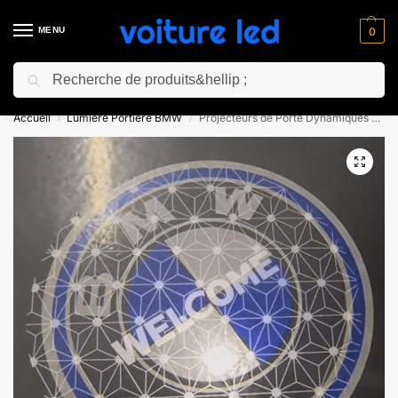
MENU
0
Recherche
⚡ 10% de réduction pour les nouveaux clients avec le code “NC10”
Accueil
Lumiere Portiere BMW
Projecteurs de Porte Dynamiques BMW
/
/