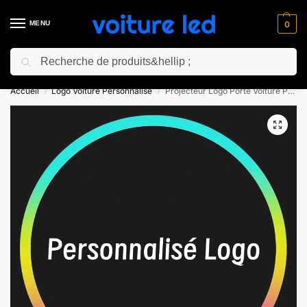
MENU
0
Recherche
⚡ 10% de réduction pour les nouveaux clients avec le code “NC10”
Accueil
Logo Voiture Personnalisé
Projecteur Logo Porte Voiture Personnalisé
/
/