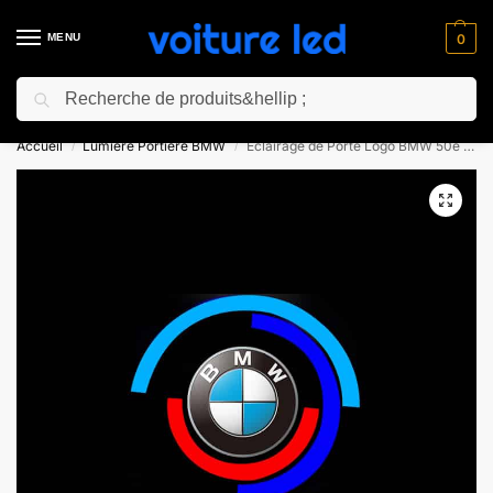
MENU
0
Recherche
⚡ 10% de réduction pour les nouveaux clients avec le code “NC10”
Accueil
Lumiere Portiere BMW
Éclairage de Porte Logo BMW 50e Anniversaire
/
/