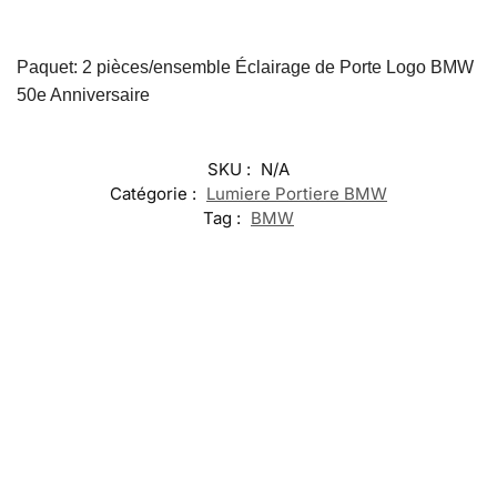
Paquet: 2 pièces/ensemble Éclairage de Porte Logo BMW
50e Anniversaire
SKU :
N/A
Catégorie :
Lumiere Portiere BMW
Tag :
BMW
-17%
-13%
-20%
Embleme
LED Port
LED Support
Chargeur Sans
BMW M