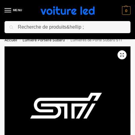
MENU
0
Recherche
⚡ 10% de réduction pour les nouveaux clients avec le code “NC10”
Accueil
Lumiere Portiere Subaru
Lumières de Porte Subaru STI
/
/