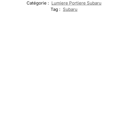
Catégorie :
Lumiere Portiere Subaru
Tag :
Subaru
-20%
-13%
Embleme
Subaru
LED Porte
Chargeur Sans
LED Seuil de
Calandre
Gobelet
Fil Subaru
Porte Subar
Subaru avec 7
Noté
Support
Changements
Noté
5.00
Téléphone
5.00
sur
de Couleurs
Voiture
sur 5
5
19,99
€
25,00
€
69,99
€
–
69,99
€
80,00
€
19,99
€
119,99
€
Ajouter au
Sélectionner
Ajouter
panier
Sélectionne
les options
au
les options
panier