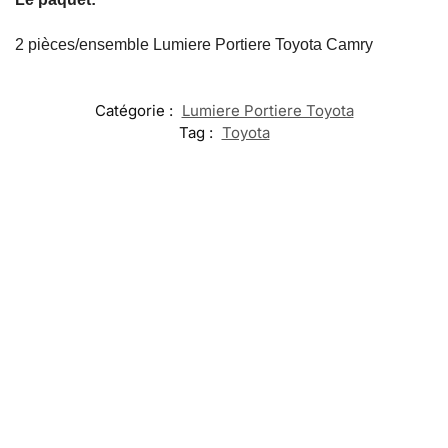
2 pièces/ensemble Lumiere Portiere Toyota Camry
Catégorie :
Lumiere Portiere Toyota
Tag :
Toyota
-17%
-17%
Lumiere
Portiere
LED
LED Logo
LED Support
Toyota 86
Désodorisant
Toyota
Téléphone
Toyota
39,99
€
Lumineux
Toyota
60,00
€
49,99
€
49,99
60,00
€
49,99
€
Ajouter