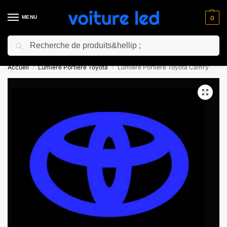
MENU
0
Recherche
⚡ 10% de réduction pour les nouveaux clients avec le code “NC10”
Accueil
Lumiere Portiere Toyota
Lumiere Portiere Toyota Camry
/
/