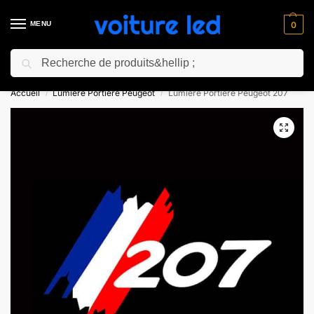
MENU
0
Recherche
⚡ 10% de réduction pour les nouveaux clients avec le code “NC10”
Accueil
Lumiere Portiere Peugeot
Lumiere Portiere Peugeot 207
/
/