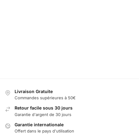
Embleme
Peugeot
LED Support
Projecteur LED
Lumiere
Calandre
Téléphone
Logo Peugeot
Portiere
19,99
€
Peugeot
3008
peugeot 3
49,99
€
39,99
€
39,99
€
60,00
€
Ajouter
au
Sélectionner
Sélectionner
Sélectionn
panier
les options
les options
les optio
Livraison Gratuite
Commandes supérieures à 50€
Retour facile sous 30 jours
Garantie d'argent de 30 jours
Garantie internationale
Offert dans le pays d'utilisation