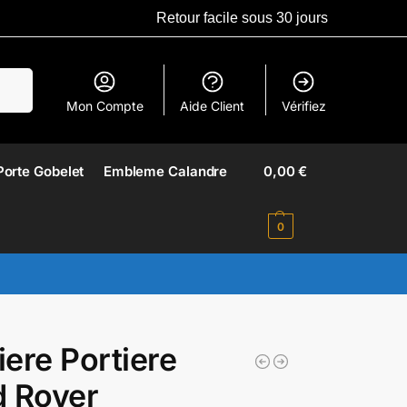
Retour facile sous 30 jours
erche
Mon Compte
Aide Client
Vérifiez
Porte Gobelet
Embleme Calandre​
0,00
€
0
ere Portiere
d Rover