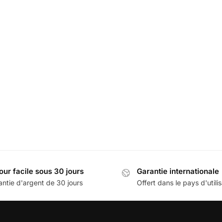
Projecteur Logo Land Rover
LED Support Téléphone La
49,99
€
60,00
€
our facile sous 30 jours
Garantie internationale
antie d'argent de 30 jours
Offert dans le pays d'utili