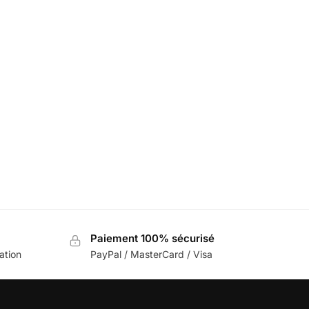
nd Rover
Chargeur Sans Fil Land Rover
69,99
€
80,00
€
Paiement 100% sécurisé
sation
PayPal / MasterCard / Visa