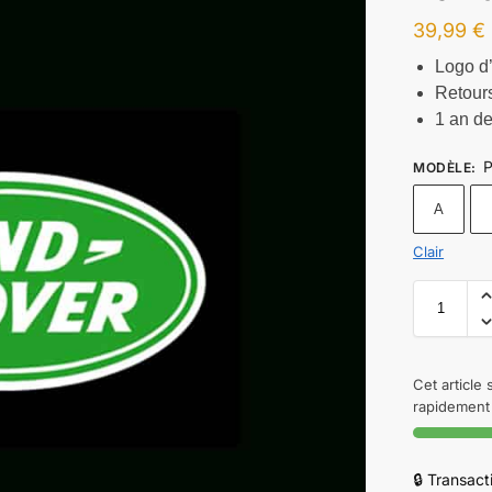
39,99
€
Logo d’
Retours
1 an de
P
MODÈLE
:
A
Clair
Cet article
rapidement 
🔒 Transac