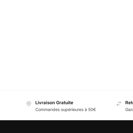
Lumière Projecteur Logo Land Rover
Lumière 
Discovery
SVR
39,99
€
39,99
€
Livraison Gratuite
Ret
Commandes supérieures à 50€
Gar