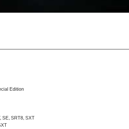
————————————————————————————
ial Edition
T, SE, SRT8, SXT
SXT