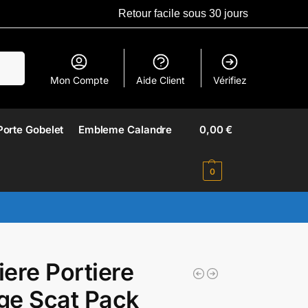
Retour facile sous 30 jours
erche
Mon Compte
Aide Client
Vérifiez
Porte Gobelet
Embleme Calandre​
0,00
€
0
ere Portiere
ge Scat Pack