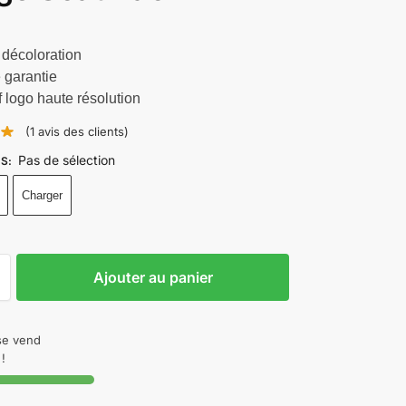
 décoloration
 garantie
f logo haute résolution
(
1
avis des clients)
Pas de sélection
NS
:
Charger
Ajouter au panier
 se vend
!