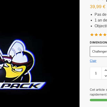
39,99
€
Pas de
1 an de
Objecti
DIMENSIO
Challenger
Clair
Cet article
rapidement 