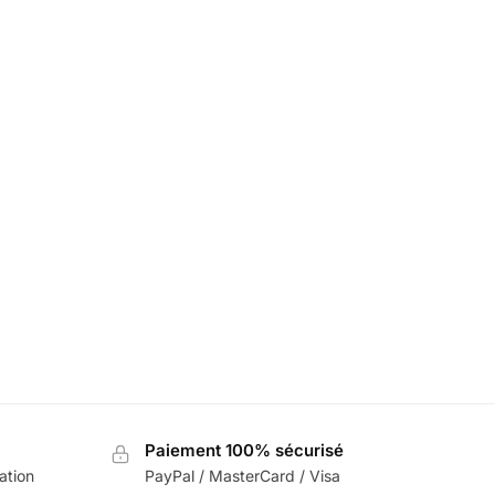
nault
Chargeur Sans Fil Renault Support
Téléphone Voiture
69,99
€
80,00
€
Paiement 100% sécurisé
sation
PayPal / MasterCard / Visa