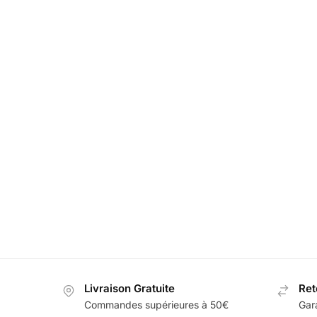
LED Logo Pour Portiere de Voiture
LED Déso
Renault
4
60,00
€
39,99
€
Livraison Gratuite
Ret
Commandes supérieures à 50€
Gar