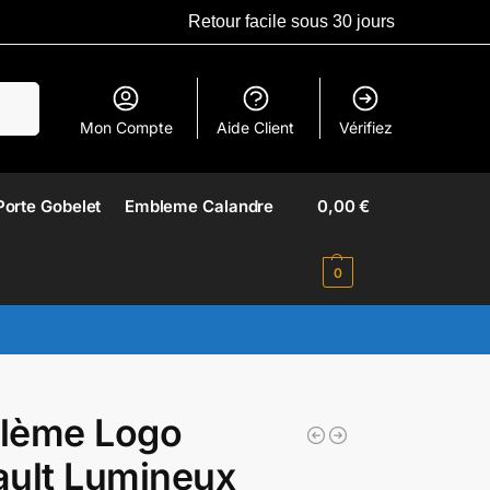
Retour facile sous 30 jours
erche
Mon Compte
Aide Client
Vérifiez
Porte Gobelet
Embleme Calandre​
0,00
€
0
lème Logo
ult Lumineux