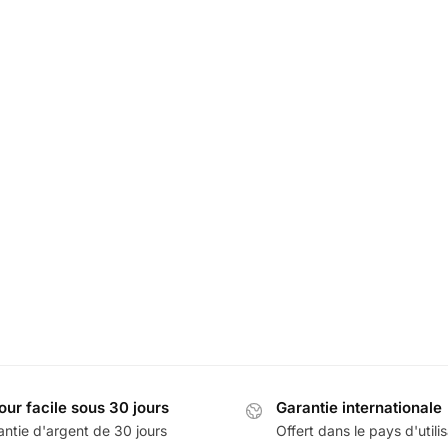
dorisant Renault
LED Support Téléphone Re
9,99
€
49,99
€
60,00
€
our facile sous 30 jours
Garantie internationale
antie d'argent de 30 jours
Offert dans le pays d'utili