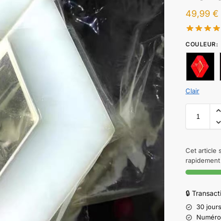
49,99
€
COULEUR
:
Clair
Cet article
rapidement 
🔒 Transac
30 jours
Numéro d