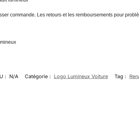
sser commande. Les retours et les remboursements pour problèm
umineux
U :
N/A
Catégorie :
Logo Lumineux Voiture
Tag :
Rena