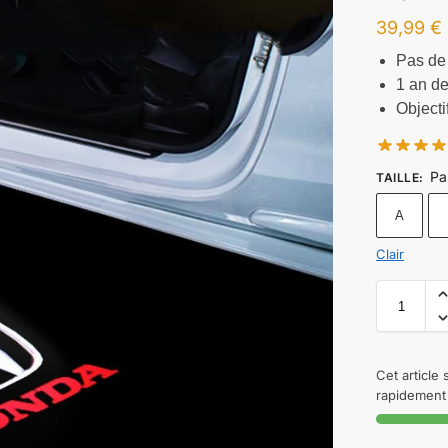
39,99
€
Pas de
1 an de
Objecti
Pa
TAILLE
:
A
Clair
Cet article
rapidement 