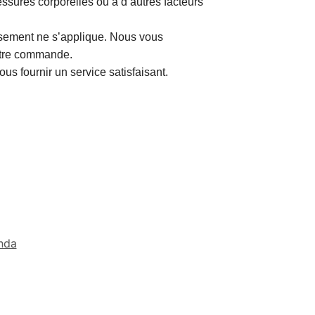
ssures corporelles ou à d’autres facteurs
rsement ne s’applique. Nous vous
votre commande.
us fournir un service satisfaisant.
nda