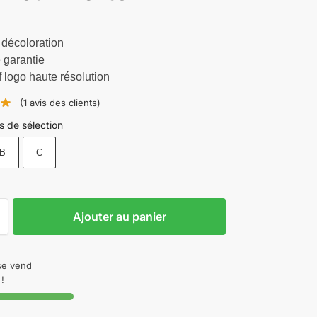
 décoloration
 garantie
f logo haute résolution
(
1
avis des clients)
s de sélection
B
C
Ajouter au panier
 se vend
!