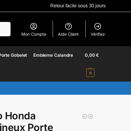
Retour facile sous 30 jours
erche
Mon Compte
Aide Client
Vérifiez
Porte Gobelet
Embleme Calandre​
0,00
€
0
o Honda
ineux Porte