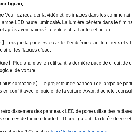
ere Tiguan,
 Veuillez regarder la vidéo et les images dans les commentaires
e lampe LED haute luminosité. La lumière pénètre dans le film hau
 après avoir traversé la lentille ultra haute définition.
】Lorsque la porte est ouverte, l’emblème clair, lumineux et vif e
clairer les flaques d’eau.
iture】Plug and play, en utilisant la dernière puce de circuit d
ogiciel de voiture.
 plus compatible】 Le projecteur de panneau de lampe de portièr
s en conflit avec le logiciel de la voiture. Avant d’acheter, con
refroidissement des panneaux LED de porte utilise des radiate
ources de lumière froide LED pour garantir la durée de vie et l’u
re calandre ? Consultez
logo Volkswagen lumineux