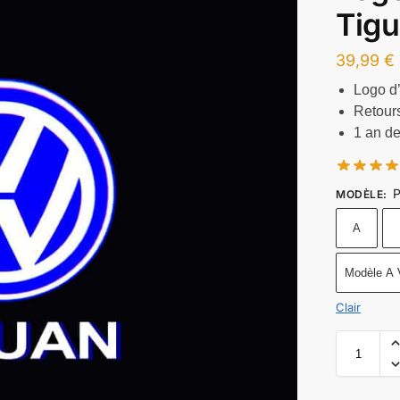
Tig
39,99
€
Logo d’
Retours
1 an de
P
MODÈLE
:
A
Modèle A 
Clair