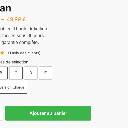
uan
–
49,99
€
objectif haute définition.
 faciles sous 30 jours.
 garantie complète.
(
1
avis des clients)
as de sélection
B
C
D
E
Version Charge
Ajouter au panier