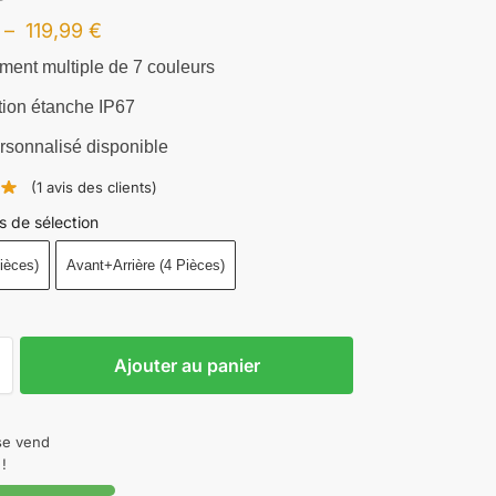
–
119,99
€
nt multiple de 7 couleurs
ion étanche IP67
sonnalisé disponible
(
1
avis des clients)
s de sélection
ièces)
Avant+Arrière (4 Pièces)
Ajouter au panier
 se vend
!