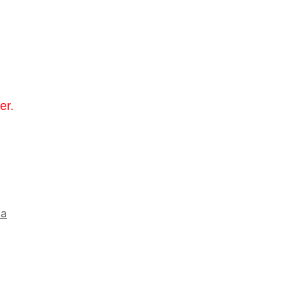
er.
la