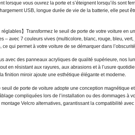
 lorsque vous ouvrez la porte et s’éteignent lorsqu’ils sont fe
argement USB, longue durée de vie de la batterie, elle peut êtr
 réglables】Transformez le seuil de porte de votre voiture en u
– avec 7 couleurs vives (multicolore, blanc, rouge, bleu, vert, j
.), ce qui permet à votre voiture de se démarquer dans l’obscurité
avec des panneaux acryliques de qualité supérieure, nos lumiè
 tout en résistant aux rayures, aux abrasions et à l’usure quoti
la finition miroir ajoute une esthétique élégante et moderne.
seuil de porte de voiture adopte une conception magnétique et 
blage compliquées lors de l’installation ou des dommages à vot
montage Velcro alternatives, garantissant la compatibilité ave