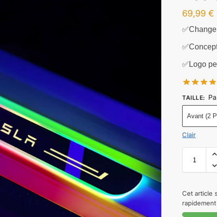
69,99
€
✅Changeme
✅Concept
✅Logo per
Pa
TAILLE
:
Avant (2 P
Clair
Cet article
rapidement 