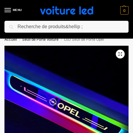
MENU
0
Recherche
⚡ 10% de réduction pour les nouveaux clients avec le code “NC10”
Accueil
Seuil de Porte Voiture
LED Seuil de Porte Opel
/
/