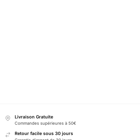
LED Désodorisant OPEL
LED Support Té
49,99
€
49,99
€
60,00
€
60,00
€
Ajouter au panier
Sél
Livraison Gratuite
Commandes supérieures à 50€
Retour facile sous 30 jours
Garantie d'argent de 30 jours