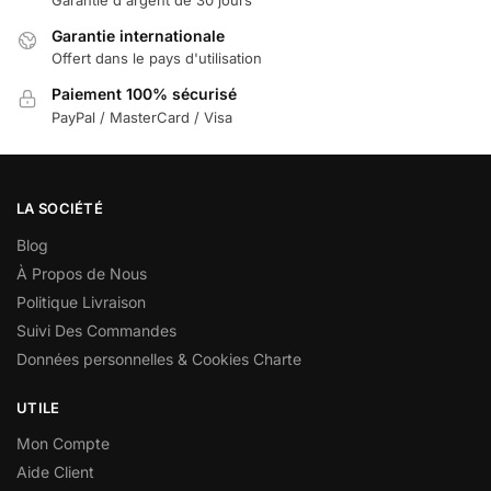
Garantie internationale
Offert dans le pays d'utilisation
Paiement 100% sécurisé
PayPal / MasterCard / Visa
LA SOCIÉTÉ
Blog
À Propos de Nous
Politique Livraison
Suivi Des Commandes
Données personnelles & Cookies Charte
UTILE
Mon Compte
Aide Client