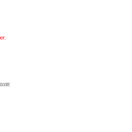
er.
over
-17%