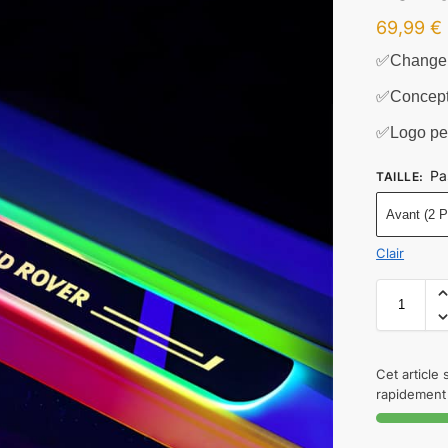
69,99
€
✅Changeme
✅Concept
✅Logo per
Pa
TAILLE
:
Avant (2 P
Clair
Cet article
rapidement 