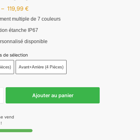
–
119,99
€
nt multiple de 7 couleurs
ion étanche IP67
sonnalisé disponible
s de sélection
ièces)
Avant+Arrière (4 Pièces)
Ajouter au panier
 se vend
!