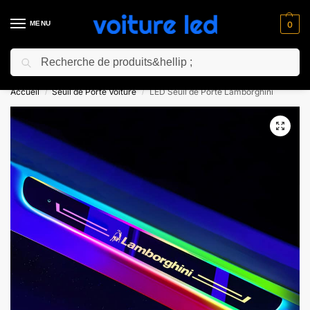
MENU
0
Recherche
⚡ 10% de réduction pour les nouveaux clients avec le code “NC10”
Accueil
Seuil de Porte Voiture
LED Seuil de Porte Lamborghini
/
/