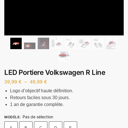
LED Portiere Volkswagen R Line
39,99
€
–
49,99
€
Logo d’objectif haute définition.
Retours faciles sous 30 jours.
1 an de garantie complète.
Pas de sélection
MODÈLE
:
A
B
C
D
E