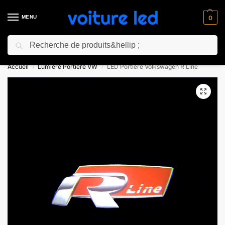
MENU
0
Recherche
⚡ 10% de réduction pour les nouveaux clients avec le code “NC10”
Accueil
Lumiere Portiere VW
LED Portiere Volkswagen R Line
/
/