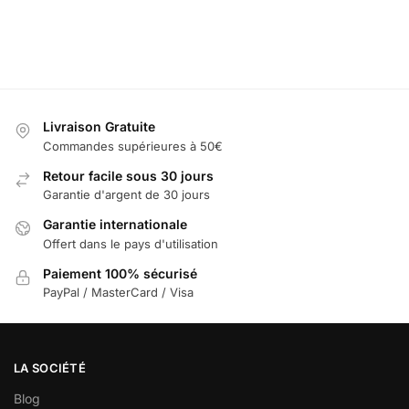
les options
Ajout
Sélectionner
les options
pan
les options
Livraison Gratuite
Commandes supérieures à 50€
Retour facile sous 30 jours
Garantie d'argent de 30 jours
Garantie internationale
Offert dans le pays d'utilisation
Paiement 100% sécurisé
PayPal / MasterCard / Visa
LA SOCIÉTÉ
Blog