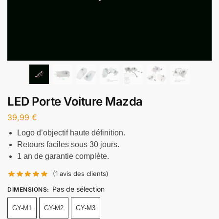
LED Porte Voiture Mazda
39,99
€
Logo d’objectif haute définition.
Retours faciles sous 30 jours.
1 an de garantie complète.
(
1
avis des clients)
Pas de sélection
DIMENSIONS
:
GY-M1
GY-M2
GY-M3