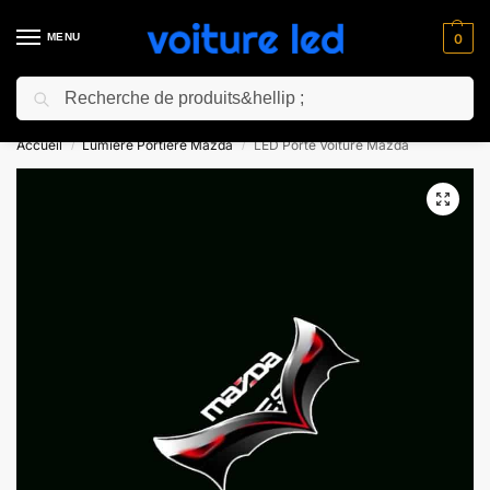
MENU
0
Recherche
⚡ 10% de réduction pour les nouveaux clients avec le code “NC10”
Accueil
Lumiere Portiere Mazda
LED Porte Voiture Mazda
/
/