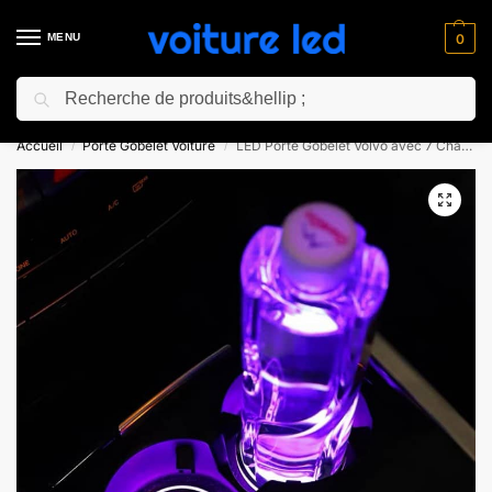
MENU
0
Recherche
⚡ 10% de réduction pour les nouveaux clients avec le code “NC10”
Accueil
Porte Gobelet Voiture
LED Porte Gobelet Volvo avec 7 Changements de Couleurs
/
/