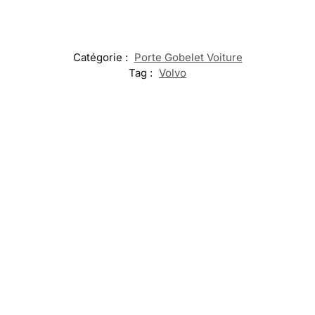
Catégorie :
Porte Gobelet Voiture
Tag :
Volvo
-13%
Lumiere
Lumières
Porte
Projecteur
Chargeur Sans
LED Seuil de
Logo
Logo
Fil Volvo
Porte Volvo
Volvo
Volvo
Support
Polestar
Téléphone
69,99
€
–
39,99
€
Voiture
119,99
€
39,99
€
69,99
€
80,00
€