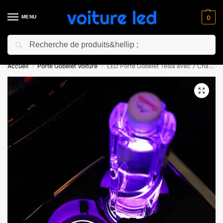
MENU
0
Recherche
⚡ 10% de réduction pour les nouveaux clients avec le code “NC10”
Accueil
Porte Gobelet Voiture
LED Porte Gobelet Tesla avec 7 Changements de Couleurs
/
/