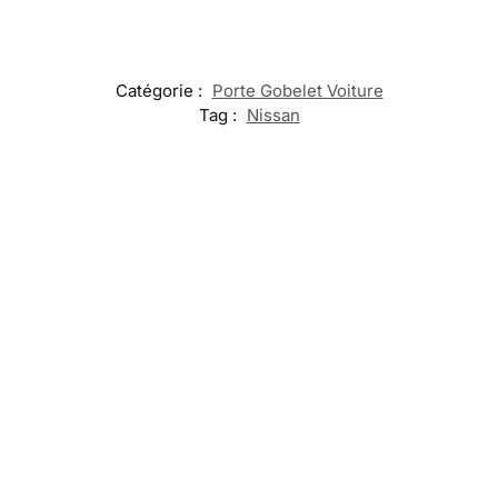
Catégorie :
Porte Gobelet Voiture
Tag :
Nissan
Embleme
Lumiere
Nissan
Portiere
LED Seuil de
LED Queue
Calandre
Logo
Porte Nissan
Logo Nissan
Nissan
19,99
€
Lumineux
Altima
69,99
€
–
49,99
€
39,99
€
Ajouter
119,99
€
au
Sélectionner