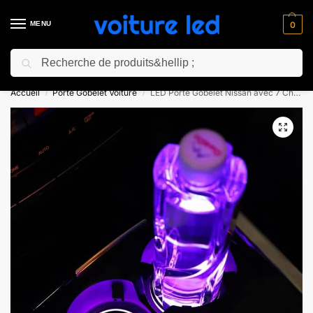
MENU
0
Recherche
⚡ 10% de réduction pour les nouveaux clients avec le code “NC10”
Accueil
Porte Gobelet Voiture
LED Porte Gobelet Nissan avec 7 Changements de Couleurs
/
/