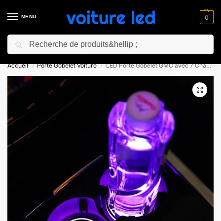
MENU
0
Recherche
⚡ 10% de réduction pour les nouveaux clients avec le code “NC10”
Accueil
Porte Gobelet Voiture
LED Porte Gobelet GMC avec 7 Changements de Couleurs
/
/