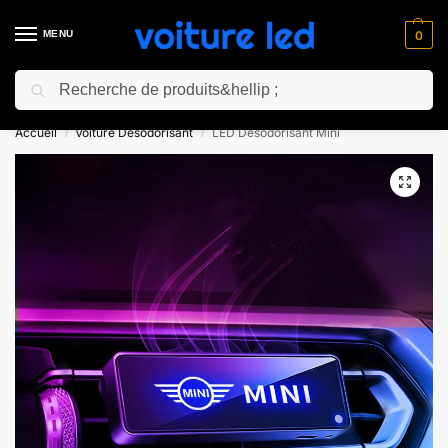
MENU
0
Recherche
⚡ 10% de réduction pour les nouveaux clients avec le code “NC10”
Accueil
Voiture Désodorisant
LED Désodorisant Mini
/
/