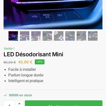
Vente !
LED Désodorisant Mini
49,99
€
60,00
€
-17%
Facile à installer
Parfum longue durée
Intelligent et pratique
99999 en stock