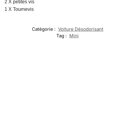
2 X petites vis
1 X Tournevis
Catégorie :
Voiture Désodorisant
Tag :
Mini
-20%