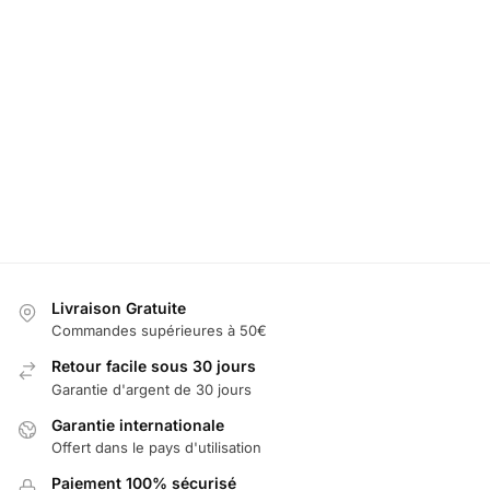
LED Porte Gobelet Mini avec 7 Changements
Embleme Mini C
de Couleurs
19,99
€
19,99
€
25,00
€
Ajouter au panier
Livraison Gratuite
Commandes supérieures à 50€
Retour facile sous 30 jours
Garantie d'argent de 30 jours
Garantie internationale
Offert dans le pays d'utilisation
Paiement 100% sécurisé