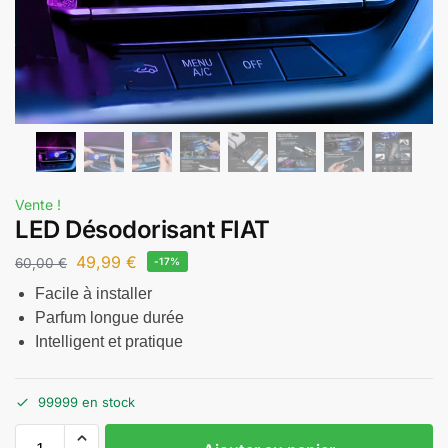
Vente !
LED Désodorisant FIAT
49,99
€
60,00
€
-17%
Facile à installer
Parfum longue durée
Intelligent et pratique
99999 en stock