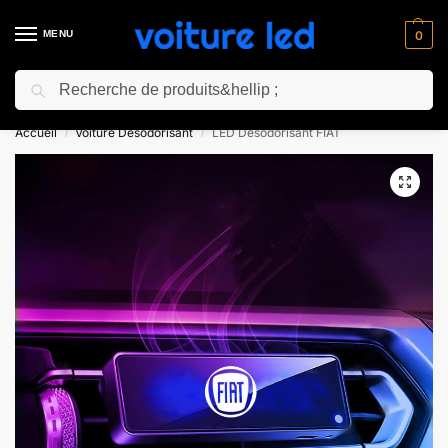
MENU
0
Recherche
⚡ 10% de réduction pour les nouveaux clients avec le code “NC10”
Accueil
Voiture Désodorisant
LED Désodorisant FIAT
/
/