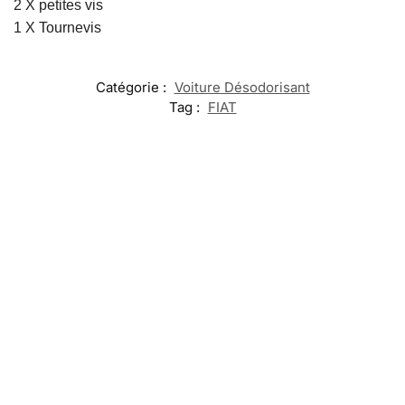
2 X petites vis
1 X Tournevis
Catégorie :
Voiture Désodorisant
Tag :
FIAT
-17%
-20%
Embleme
Fiat
LED Porte
LED Support
LED Seuil de
Calandre
Gobelet Fiat
Téléphone Fiat
Porte FIAT
avec 7
19,99
€
Changements
49,99
€
69,99
€
–
60,00
€
de Couleurs
119,99
€
Ajouter
Sélectionner