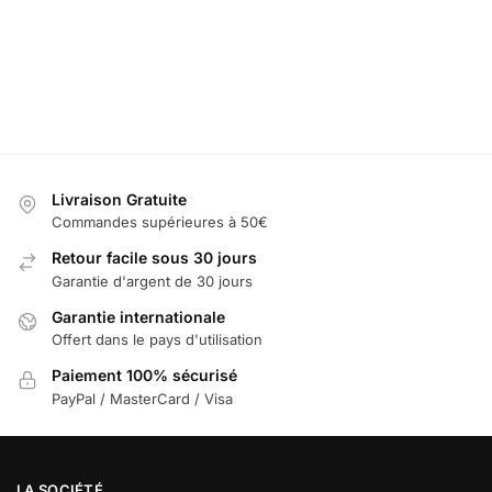
LED Seuil de Porte Opel
LED Logo Opel 
Noté
5.00
sur 5
49,99
€
69,99
€
–
119,99
€
Sél
Sélectionner les options
Livraison Gratuite
Commandes supérieures à 50€
Retour facile sous 30 jours
Garantie d'argent de 30 jours
Garantie internationale
Offert dans le pays d'utilisation
Paiement 100% sécurisé
PayPal / MasterCard / Visa
LA SOCIÉTÉ