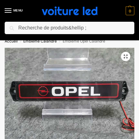
MENU
0
Recherche
⚡ 10% de réduction pour les nouveaux clients avec le code “NC10”
Accueil
Embleme Calandre​
Embleme Opel Calandre
/
/