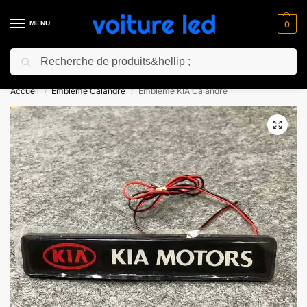
MENU
0
Recherche
⚡ 10% de réduction pour les nouveaux clients avec le code “NC10”
Accueil
Embleme Calandre​
Embleme KIA Calandre
/
/