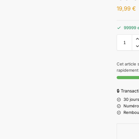
19,99
€
99999 e
Cet article
rapidement 
🔒 Transac
30 jours
Numéro d
Rembours