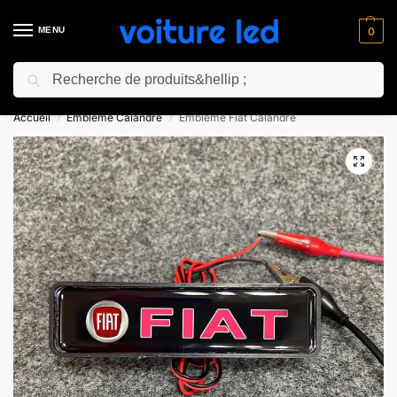
MENU
0
Recherche
⚡ 10% de réduction pour les nouveaux clients avec le code “NC10”
Accueil
Embleme Calandre​
Embleme Fiat Calandre
/
/