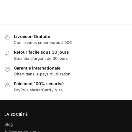
les opti
panier
Ajouter au
panier
Livraison Gratuite
Commandes supérieures à 50€
Retour facile sous 30 jours
Garantie d'argent de 30 jours
Garantie internationale
Offert dans le pays d'utilisation
Paiement 100% sécurisé
PayPal / MasterCard / Visa
LA SOCIÉTÉ
Blog
À Propos de Nous