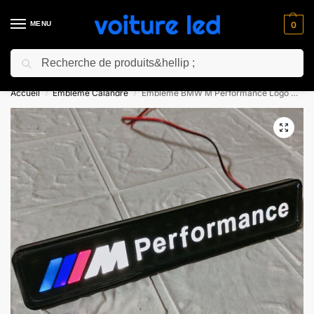
MENU
0
Recherche
⚡ 10% de réduction pour les nouveaux clients avec le code “NC10”
Accueil
Embleme Calandre​
Embleme BMW M Performance Logo Calandre
/
/